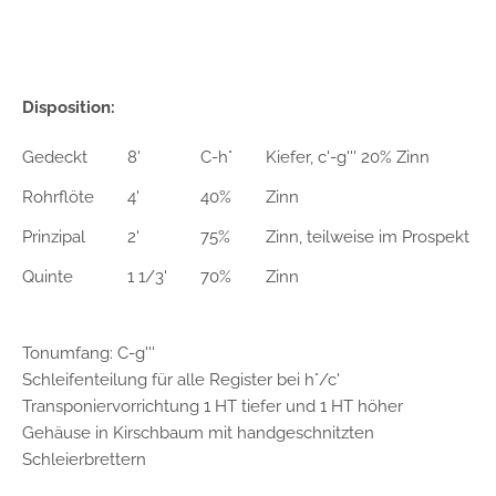
Disposition:
Gedeckt
8'
C-h°
Kiefer, c'-g''' 20% Zinn
Rohrflöte
4'
40%
Zinn
Prinzipal
2'
75%
Zinn, teilweise im Prospekt
Quinte
1 1/3'
70%
Zinn
Tonumfang: C-g'''
Schleifenteilung für alle Register bei h°/c'
Transponiervorrichtung 1 HT tiefer und 1 HT höher
Gehäuse in Kirschbaum mit handgeschnitzten
Schleierbrettern