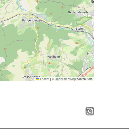
Leaflet
|
©
OpenStreetMap
contributors