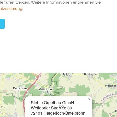
derrufen werden. Weitere Informationen entnehmen Sie
utzerklärung
.
×
Stehle Orgelbau GmbH
Weildorfer StraÃŸe 30
72401 Haigerloch-Bittelbronn