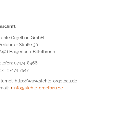
nschrift
tehle Orgelbau GmbH
eildorfer Straße 30
2401 Haigerloch-Bittelbronn
elefon: 07474-8966
ax.: 07474-7547
nternet: http://www.stehle-orgelbau.de
mail:
info@stehle-orgelbau.de