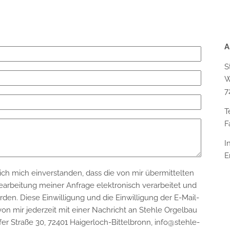
A
S
W
7
T
F
I
E
 ich mich einverstanden, dass die von mir übermittelten
earbeitung meiner Anfrage elektronisch verarbeitet und
den. Diese Einwilligung und die Einwilligung der E-Mail-
n mir jederzeit mit einer Nachricht an Stehle Orgelbau
r Straße 30, 72401 Haigerloch-Bittelbronn, info@stehle-