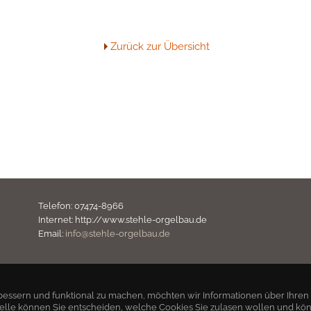
Zurück zur Übersicht
Telefon: 07474-8966
Internet: http://www.stehle-orgelbau.de
Email:
info@stehle-orgelbau.de
bessern und funktional zu machen, möchten wir Informationen über Ihren
telle können Sie entscheiden, welche Cookies Sie zulasen wollen und kö