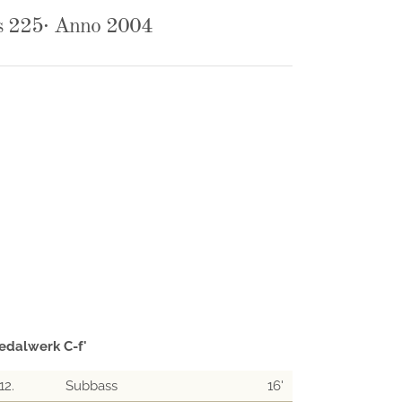
 225· Anno 2004
edalwerk C-f'
12.
Subbass
16'