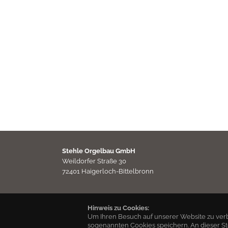
Stehle Orgelbau GmbH
Weildorfer Straße 30
72401 Haigerloch-Bittelbronn
Hinweis zu Cookies:
Um Ihren Besuch auf unserer Website zu ver
sogenannten Cookies speichern. An dieser S