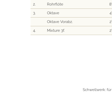
2.
Rohrflöte
8
3.
Oktave
4
Oktave Vorabz.
2
4.
Mixture 3f.
2
Schwellwerk: für