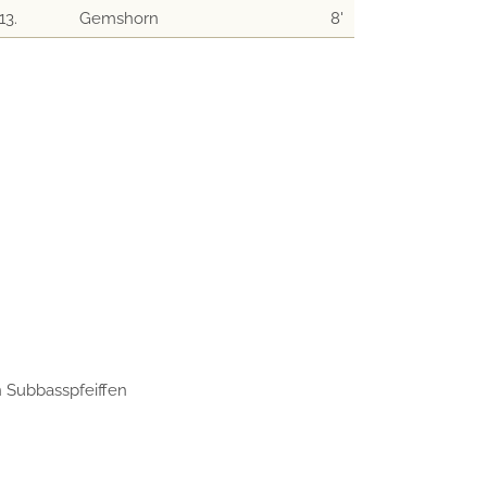
13.
Gemshorn
8'
n Subbasspfeiffen