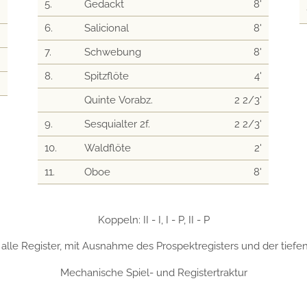
5.
Gedackt
8'
'
6.
Salicional
8'
'
7.
Schwebung
8'
'
8.
Spitzflöte
4'
'
Quinte Vorabz.
2 2/3'
9.
Sesquialter 2f.
2 2/3'
10.
Waldflöte
2'
11.
Oboe
8'
Koppeln: II - I, I - P, II - P
 alle Register, mit Ausnahme des Prospektregisters und der tiefe
Mechanische Spiel- und Registertraktur