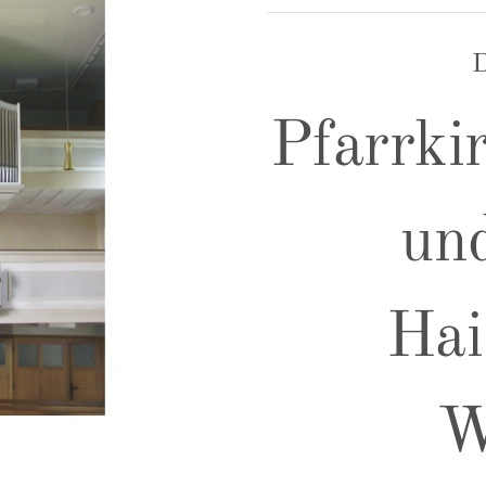
D
Pfarrkir
und
Hai
W