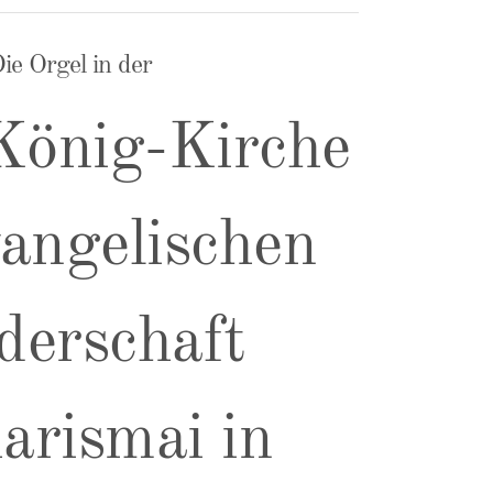
ie Orgel in der
König-Kirche
angelischen
derschaft
arismai in