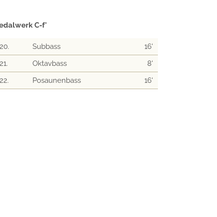
edalwerk C-f'
20.
Subbass
16'
21.
Oktavbass
8'
22.
Posaunenbass
16'