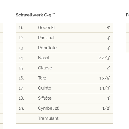
Schwellwerk C-g'''
P
'
11.
Gedeckt
8'
'
12.
Prinzipal
4'
'
13.
Rohrflöte
4'
'
14.
Nasat
2 2/3'
'
15.
Oktave
2'
'
16.
Terz
1 3/5'
'
17.
Quinte
1 1/3'
'
18.
Sifflöte
1'
'
19.
Cymbel 2f.
1/2'
'
Tremulant