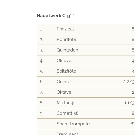
Hauptwerk C-g'''
1.
Prinzipal
8
2.
Rohrflöte
8
3.
Quintaden
8
4.
Oktave
4
5.
Spitzflöte
4
6.
Quinte
2 2/3
7.
Oktave
2
8.
Mixtur 4f.
1 1/3
9.
Cornett 5f.
8
10.
Span. Trompete
8
Tremulant